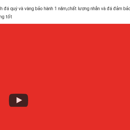
ịnh đá quý và vàng bảo hành 1 năm,chất lượng nhẫn và đá đảm bả
ng tốt