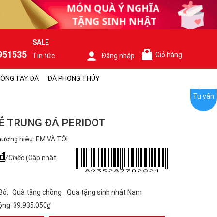
SALE
951535
Giỏ hàng
Tin tức
Đăng nhập
0
ÒNG TAY ĐÁ
ĐÁ PHONG THỦY
Tư vấn
 TRUNG ĐÁ PERIDOT
ương hiệu: EM VÀ TÔI
₫
/Chiếc
(Cập nhật:
Bố
Quà tặng chồng
Quà tặng sinh nhật Nam
ộng:
39.935.050₫