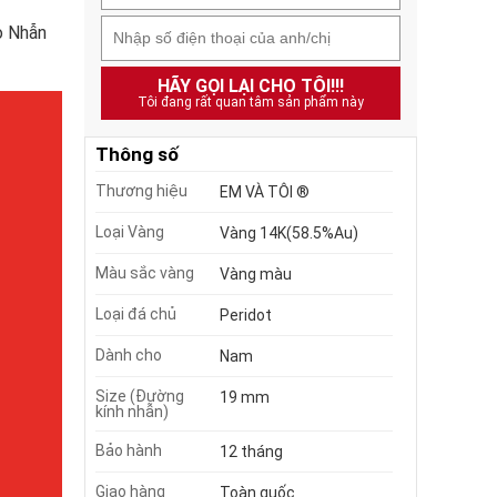
o Nhẫn
HÃY GỌI LẠI CHO TÔI!!!
Tôi đang rất quan tâm sản phẩm này
Thông số
Thương hiệu
EM VÀ TÔI ®
Loại Vàng
Vàng 14K(58.5%Au)
Màu sắc vàng
Vàng màu
Loại đá chủ
Peridot
Dành cho
Nam
Size (Đường
19 mm
kính nhẫn)
Bảo hành
12 tháng
Giao hàng
Toàn quốc