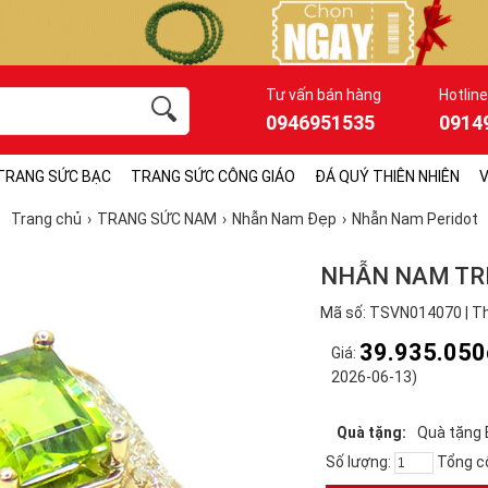
Tư vấn bán hàng
Hotline
0946951535
0914
TRANG SỨC BẠC
TRANG SỨC CÔNG GIÁO
ĐÁ QUÝ THIÊN NHIÊN
V
Trang chủ
TRANG SỨC NAM
Nhẫn Nam Đẹp
Nhẫn Nam Peridot
NHẪN NAM TRẺ
Mã số: TSVN014070 | Th
39.935.050
Giá:
2026-06-13)
Quà tặng:
Quà tặng 
Số lượng:
Tổng c