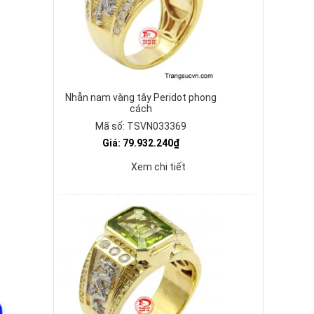
Nhẫn nam vàng tây Peridot phong
cách
Mã số: TSVN033369
Giá: 79.932.240₫
Xem chi tiết