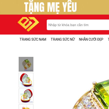
TRANG SỨC NAM
TRANG SỨC NỮ
NHẪN CƯỚI ĐẸP