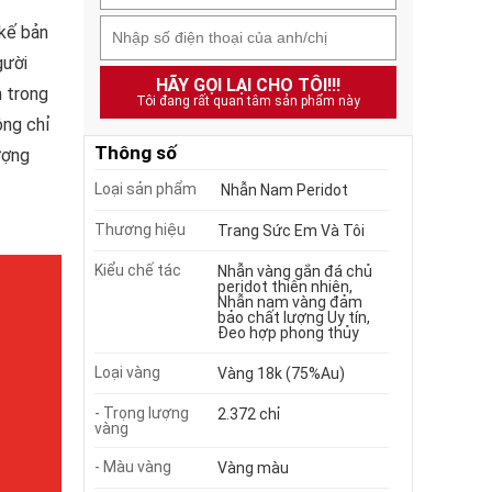
 kế bản
gười
HÃY GỌI LẠI CHO TÔI!!!
h trong
Tôi đang rất quan tâm sản phẩm này
ông chỉ
Thông số
ượng
Loại sản phẩm
Nhẫn Nam Peridot
Thương hiệu
Trang Sức Em Và Tôi
Kiểu chế tác
Nhẫn vàng gắn đá chủ
peridot thiên nhiên,
Nhẫn nam vàng đảm
bảo chất lượng Uy tín,
Đeo hợp phong thủy
Loại vàng
Vàng 18k (75%Au)
- Trọng lượng
2.372 chỉ
vàng
- Màu vàng
Vàng màu