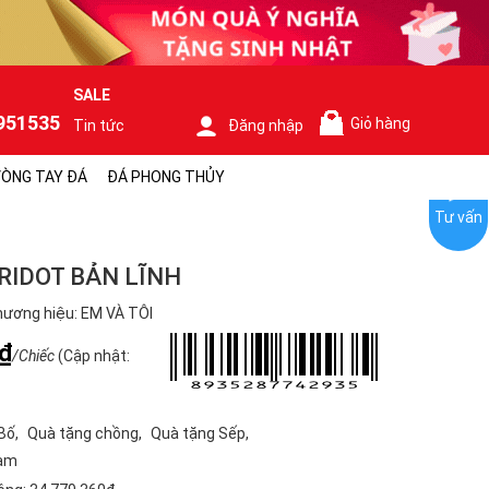
SALE
951535
Giỏ hàng
Tin tức
Đăng nhập
0
ÒNG TAY ĐÁ
ĐÁ PHONG THỦY
Tư vấn
IDOT BẢN LĨNH
ương hiệu: EM VÀ TÔI
₫
/Chiếc
(Cập nhật:
Bố
Quà tặng chồng
Quà tặng Sếp
Nam