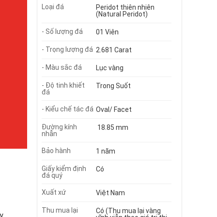
Loại đá
Peridot thiên nhiên
(Natural Peridot)
- Số lượng đá
01 Viên
- Trọng lượng đá
2.681 Carat
- Màu sắc đá
Lục vàng
- Độ tinh khiết
Trong Suốt
đá
- Kiểu chế tác đá
Oval/ Facet
Đường kính
18.85 mm
nhẫn
Bảo hành
1 năm
Giấy kiểm định
Có
đá quý
Xuất xứ
Việt Nam
Thu mua lại
Có (Thu mua lại vàng
y