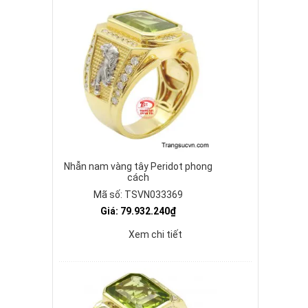
Nhẫn nam vàng tây Peridot phong
cách
Mã số: TSVN033369
Giá: 79.932.240₫
Xem chi tiết