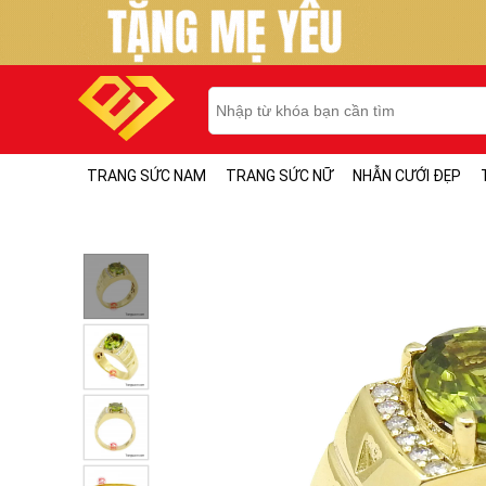
TRANG SỨC NAM
TRANG SỨC NỮ
NHẪN CƯỚI ĐẸP