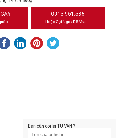
ộng:
34.779.360₫
NGAY
0913.951.535
quốc
Hoặc Gọi Ngay Để Mua
Bạn cần gọi lại TƯ VẤN ?