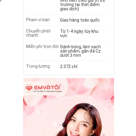
vĩnh viễn theo giá trị thị
trường tại thời điểm
giao dịch)
Phạm vi bán
Giao hàng toàn quốc
Chuyển phát
Từ 1-4 ngày tùy khu
nhanh
vực
Miễn phí trọn đời
Đánh bóng, làm sạch
sản phẩm, gắn đá Cz
dưới 3 mm
Trọng lượng:
2.372 chỉ