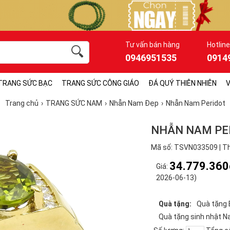
Tư vấn bán hàng
Hotline
0946951535
0914
TRANG SỨC BẠC
TRANG SỨC CÔNG GIÁO
ĐÁ QUÝ THIÊN NHIÊN
V
Trang chủ
TRANG SỨC NAM
Nhẫn Nam Đẹp
Nhẫn Nam Peridot
NHẪN NAM PER
Mã số: TSVN033509 | Th
34.779.360
Giá:
2026-06-13)
Quà tặng:
Quà tặng 
Quà tặng sinh nhật 