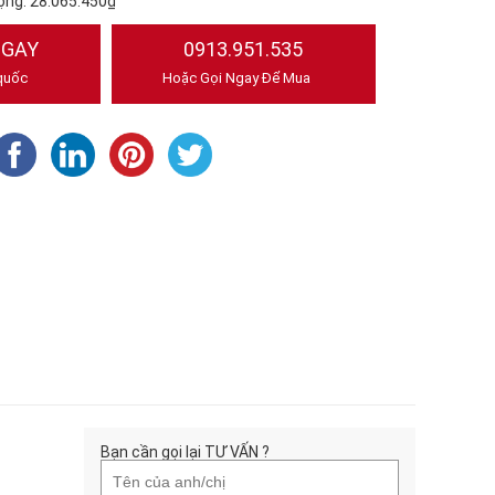
ộng:
28.065.450₫
NGAY
0913.951.535
quốc
Hoặc Gọi Ngay Để Mua
Bạn cần gọi lại TƯ VẤN ?