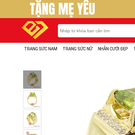
TRANG SỨC NAM
TRANG SỨC NỮ
NHẪN CƯỚI ĐẸP