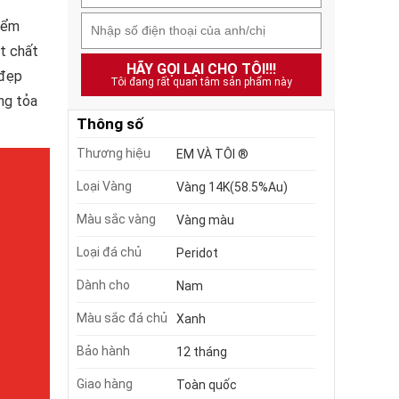
điểm
ật chất
HÃY GỌI LẠI CHO TÔI!!!
 đẹp
Tôi đang rất quan tâm sản phẩm này
ng tỏa
Thông số
Thương hiệu
EM VÀ TÔI ®
Loại Vàng
Vàng 14K(58.5%Au)
Màu sắc vàng
Vàng màu
Loại đá chủ
Peridot
Dành cho
Nam
Màu sắc đá chủ
Xanh
Bảo hành
12 tháng
Giao hàng
Toàn quốc