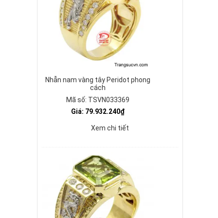
Nhẫn nam vàng tây Peridot phong
cách
Mã số: TSVN033369
Giá: 79.932.240₫
Xem chi tiết