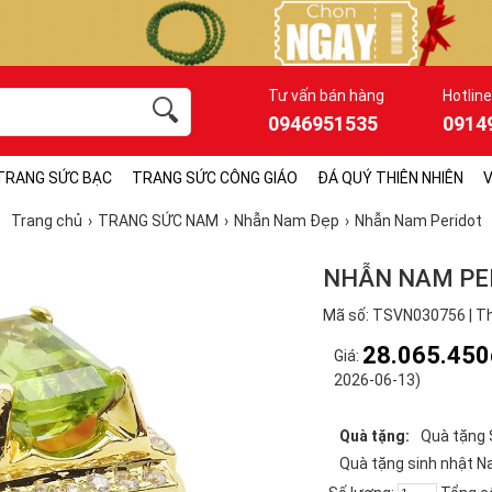
Tư vấn bán hàng
Hotline
0946951535
0914
TRANG SỨC BẠC
TRANG SỨC CÔNG GIÁO
ĐÁ QUÝ THIÊN NHIÊN
V
Trang chủ
TRANG SỨC NAM
Nhẫn Nam Đẹp
Nhẫn Nam Peridot
NHẪN NAM PE
Mã số: TSVN030756 | Th
28.065.450
Giá:
2026-06-13)
Quà tặng:
Quà tặng
Quà tặng sinh nhật 