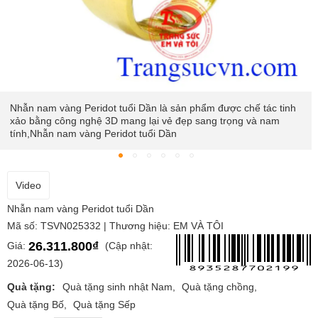
 tinh
Sự kết hợp giữa vàng 14k và đá Peridot thiên nhiên chất lư
am
cao làm tăng giá trị và sự nổi bật cho chiếc nhẫn,Nhẫn nam
vàng Peridot tuổi Dần
Video
Nhẫn nam vàng Peridot tuổi Dần
Mã số: TSVN025332 | Thương hiệu: EM VÀ TÔI
26.311.800₫
Giá:
(Cập nhật:
2026-06-13)
Quà tặng:
Quà tặng sinh nhật Nam
Quà tặng chồng
Quà tặng Bố
Quà tặng Sếp