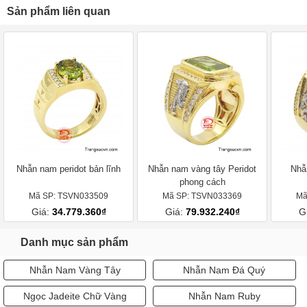
Sản phẩm liên quan
Nhẫn nam peridot bản lĩnh
Nhẫn nam vàng tây Peridot
Nhẫ
phong cách
Mã SP: TSVN033509
Mã SP: TSVN033369
Mã
Giá:
34.779.360₫
Giá:
79.932.240₫
G
Danh mục sản phẩm
Nhẫn Nam Vàng Tây
Nhẫn Nam Đá Quý
Ngọc Jadeite Chữ Vàng
Nhẫn Nam Ruby