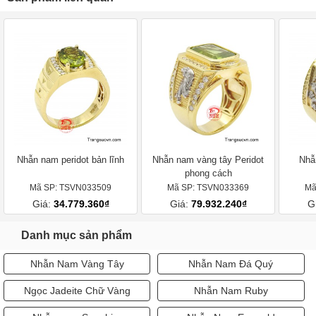
Nhẫn nam peridot bản lĩnh
Nhẫn nam vàng tây Peridot
Nhẫ
phong cách
Mã SP: TSVN033509
Mã SP: TSVN033369
Mã
Giá:
34.779.360₫
Giá:
79.932.240₫
G
Danh mục sản phẩm
Nhẫn Nam Vàng Tây
Nhẫn Nam Đá Quý
Ngọc Jadeite Chữ Vàng
Nhẫn Nam Ruby