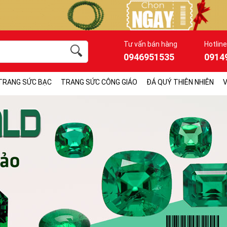
Tư vấn bán hàng
Hotline
0946951535
0914
TRANG SỨC BẠC
TRANG SỨC CÔNG GIÁO
ĐÁ QUÝ THIÊN NHIÊN
V