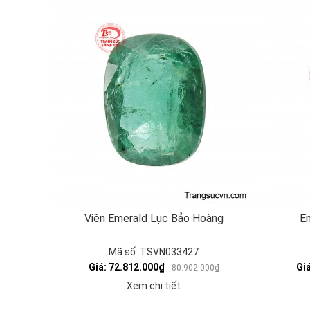
Viên Emerald Lục Bảo Hoàng
Em
Mã số: TSVN033427
Giá: 72.812.000₫
Gi
80.902.000₫
Xem chi tiết