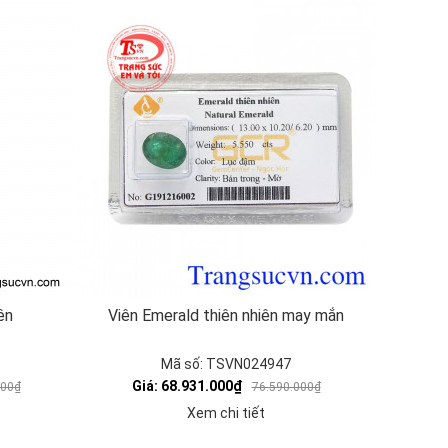
ên
Viên Emerald thiên nhiên may mắn
Mã số: TSVN024947
Giá: 68.931.000₫
000₫
76.590.000₫
Xem chi tiết