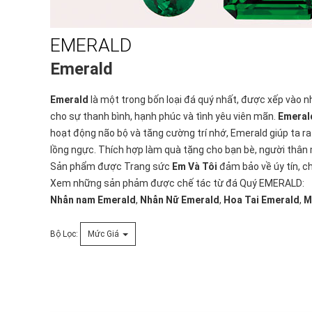
EMERALD
Emerald
Emerald
là một trong bốn loại đá quý nhất, được xếp vào 
cho sự thanh bình, hạnh phúc và tình yêu viên mãn.
Emeral
hoạt động não bộ và tăng cường trí nhớ, Emerald giúp ta ra 
lồng ngực. Thích hợp làm quà tặng cho bạn bè, người thân m
Sản phẩm được Trang sức
Em Và Tôi
đảm bảo về úy tín, ch
Xem những sản phảm được chế tác từ đá Quý EMERALD:
Nhẫn nam Emerald
,
Nhẫn Nữ Emerald
,
Hoa Tai Emerald
,
M
Bộ Lọc:
Mức Giá