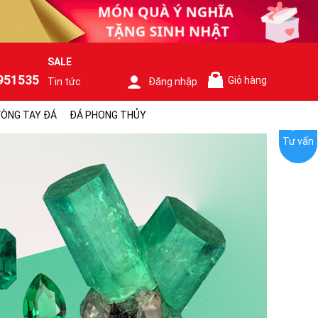
SALE
951535
Giỏ hàng
Tin tức
Đăng nhập
0
ÒNG TAY ĐÁ
ĐÁ PHONG THỦY
Tư vấn