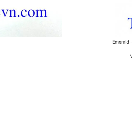
Emerald -
M