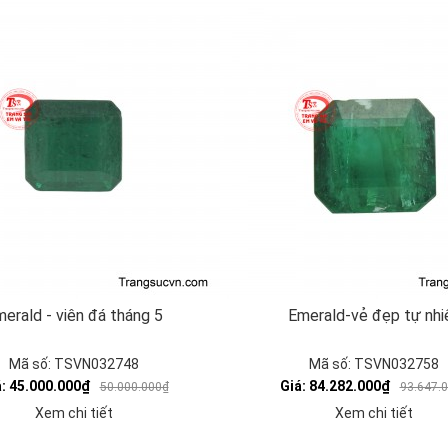
erald - viên đá tháng 5
Emerald-vẻ đẹp tự nhi
Mã số: TSVN032748
Mã số: TSVN032758
á: 45.000.000₫
Giá: 84.282.000₫
50.000.000₫
93.647.
Xem chi tiết
Xem chi tiết