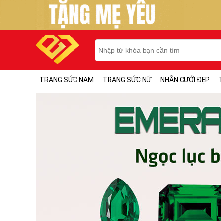
TRANG SỨC NAM
TRANG SỨC NỮ
NHẪN CƯỚI ĐẸP