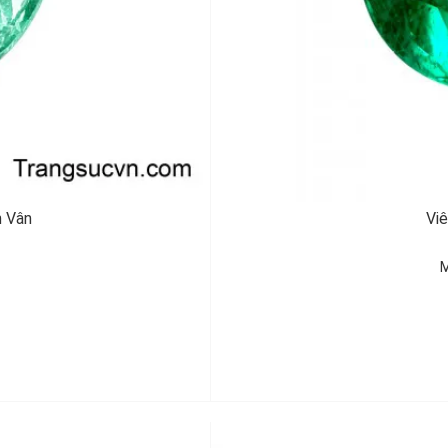
h Vân
Viê
M