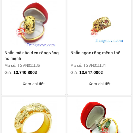
Nhẫn mã não đen rồng vàng
Nhẫn ngọc rồng mệnh thổ
hộ mệnh
Mã số: TSVN011136
Mã số: TSVN011134
Giá:
13.740.800₫
Giá:
13.647.000₫
Xem chi tiết
Xem chi tiết