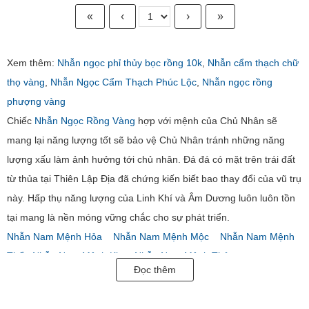
«
‹
›
»
Xem thêm:
Nhẫn ngọc phỉ thủy bọc rồng 10k
,
Nhẫn cẩm thạch chữ
thọ vàng
,
Nhẫn Ngọc Cẩm Thạch Phúc Lộc
,
Nhẫn ngọc rồng
phượng vàng
Chiếc
Nhẫn Ngọc Rồng Vàng
hợp với mệnh của Chủ Nhân sẽ
mang lại năng lượng tốt sẽ bảo vệ Chủ Nhân tránh những năng
lượng xấu làm ảnh hưởng tới chủ nhân. Đá đá có mặt trên trái đất
từ thủa tại Thiên Lập Địa đã chứng kiến biết bao thay đổi của vũ trụ
này. Hấp thụ năng lượng của Linh Khí và Âm Dương luôn luôn tồn
tại mang là nền móng vững chắc cho sự phát triển.
Nhẫn Nam Mệnh Hỏa
Nhẫn Nam Mệnh Mộc
Nhẫn Nam Mệnh
Thổ
Nhẫn Nam Mệnh Kim
Nhẫn Nam Mệnh Thủy
Đọc thêm
Trang sức Em và Tôi nhận đặt hàng thiết kế 3D theo yêu cầu và sở
thích riêng của khách hàng.