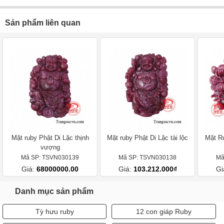
Sản phẩm liên quan
Mặt ruby Phật Di Lặc thịnh
Mặt ruby Phật Di Lặc tài lộc
Mặt R
vượng
Mã SP: TSVN030139
Mã SP: TSVN030138
Mã
Giá:
68000000.00
Giá:
103.212.000₫
Gi
Danh mục sản phẩm
Tỳ hưu ruby
12 con giáp Ruby