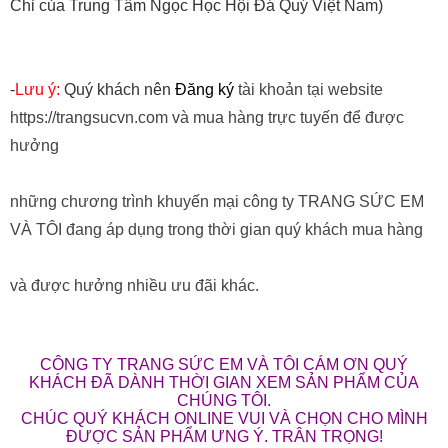
Chỉ của Trung Tâm Ngọc Học Hội Đá Quý Việt Nam)
-
Lưu ý:
Quý khách nên
Đăng ký
tài khoản tại website
https://trangsucvn.com và mua hàng trực tuyến để được
hưởng
những chương trình khuyến mại công ty TRANG SỨC EM
VÀ TÔI đang áp dụng trong thời gian quý khách mua hàng
và được hưởng nhiều ưu đãi khác.
CÔNG TY TRANG SỨC EM VÀ TÔI CÁM ƠN QUÝ
KHÁCH ĐÃ DÀNH THỜI GIAN XEM SẢN PHẨM CỦA
CHÚNG TÔI.
CHÚC QUÝ KHÁCH ONLINE VUI VÀ CHỌN CHO MÌNH
ĐƯỢC SẢN PHẨM ƯNG Ý. TRÂN TRỌNG!