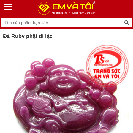
Đá Ruby phật di lặc