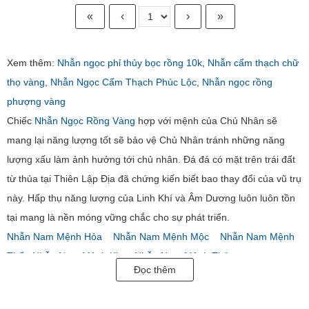
«
‹
›
»
Xem thêm:
Nhẫn ngọc phỉ thủy bọc rồng 10k
,
Nhẫn cẩm thạch chữ
thọ vàng
,
Nhẫn Ngọc Cẩm Thạch Phúc Lộc
,
Nhẫn ngọc rồng
phượng vàng
Chiếc
Nhẫn Ngọc Rồng Vàng
hợp với mệnh của Chủ Nhân sẽ
mang lại năng lượng tốt sẽ bảo vệ Chủ Nhân tránh những năng
lượng xấu làm ảnh hưởng tới chủ nhân. Đá đá có mặt trên trái đất
từ thủa tại Thiên Lập Địa đã chứng kiến biết bao thay đổi của vũ trụ
này. Hấp thụ năng lượng của Linh Khí và Âm Dương luôn luôn tồn
tại mang là nền móng vững chắc cho sự phát triển.
Nhẫn Nam Mệnh Hỏa
Nhẫn Nam Mệnh Mộc
Nhẫn Nam Mệnh
Thổ
Nhẫn Nam Mệnh Kim
Nhẫn Nam Mệnh Thủy
Đọc thêm
Trang sức Em và Tôi nhận đặt hàng thiết kế 3D theo yêu cầu và sở
thích riêng của khách hàng.