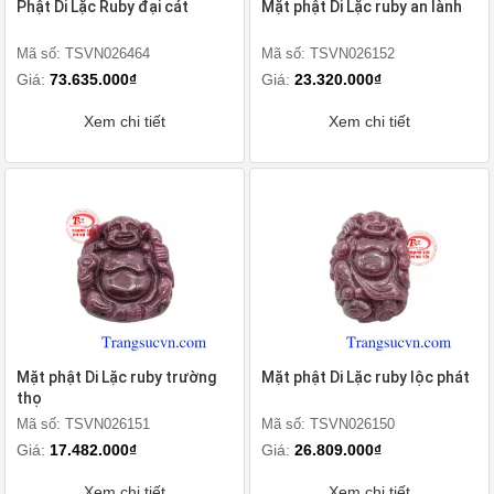
Phật Di Lặc Ruby đại cát
Mặt phật Di Lặc ruby an lành
Mã số: TSVN026464
Mã số: TSVN026152
Giá:
73.635.000₫
Giá:
23.320.000₫
Xem chi tiết
Xem chi tiết
Mặt phật Di Lặc ruby trường
Mặt phật Di Lặc ruby lộc phát
thọ
Mã số: TSVN026151
Mã số: TSVN026150
Giá:
17.482.000₫
Giá:
26.809.000₫
Xem chi tiết
Xem chi tiết