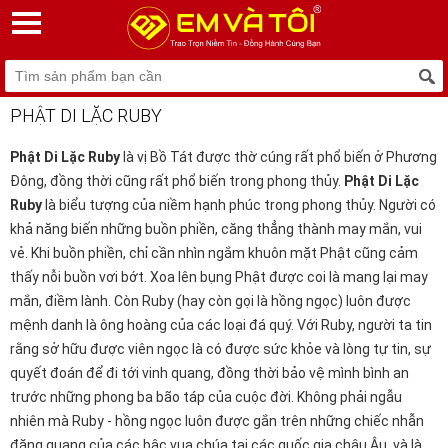
PHẬT DI LẶC RUBY
Phật Di Lặc Ruby
là vị Bồ Tát được thờ cúng rất phổ biến ở Phương
Đông, đồng thời cũng rất phổ biến trong phong thủy.
Phật Di Lặc
Ruby
là biểu tượng của niềm hạnh phúc trong phong thủy. Người có
khả năng biến những buồn phiền, căng thẳng thành may mắn, vui
vẻ. Khi buồn phiền, chỉ cần nhìn ngắm khuôn mặt Phật cũng cảm
thấy nỗi buồn vơi bớt. Xoa lên bụng Phật được coi là mang lại may
mắn, điềm lành. Còn Ruby (hay còn gọi là hồng ngọc) luôn được
mệnh danh là ông hoàng của các loại đá quý. Với Ruby, người ta tin
rằng sở hữu được viên ngọc là có được sức khỏe và lòng tự tin, sự
quyết đoán để đi tới vinh quang, đồng thời bảo vệ mình bình an
trước những phong ba bão táp của cuộc đời. Không phải ngẫu
nhiên mà Ruby - hồng ngọc luôn được gắn trên những chiếc nhẫn
đăng quang của các bậc vua chúa tại các quốc gia châu Âu, và là