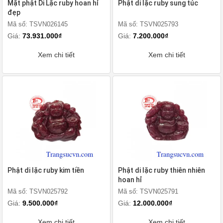
Mặt phật Di Lặc ruby hoan hỉ
Phật di lặc ruby sung túc
đẹp
Mã số: TSVN026145
Mã số: TSVN025793
Giá:
73.931.000₫
Giá:
7.200.000₫
Xem chi tiết
Xem chi tiết
Phật di lặc ruby kim tiền
Phật di lặc ruby thiên nhiên
hoan hỉ
Mã số: TSVN025792
Mã số: TSVN025791
Giá:
9.500.000₫
Giá:
12.000.000₫
Xem chi tiết
Xem chi tiết